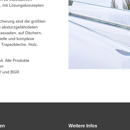
er, mit Lösungskonzepten
cherung sind die größten
n absturzgefährdeten
Fassaden, auf Dächern,
zielle und komplexe
 Trapezbleche, Holz,
t. Alle Produkte
en
GV und BGR.
en
Weitere Infos